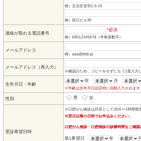
例）​文京区音羽1-5-15
例）​​田口ビル3F
*必須
連絡が取れる電話番号
例）09012345678（半角英数字）
メールアドレス
例）aaa@bbb.jp
メールアドレス（再入力）
※確認のため、コピーをせずにもう1度入力
年
月
生年月日・年齢
※年齢は生年月日設定時に自動入力されます
男
女
性別
※口腔がん検診は目安として30分〜1時間程
※翌日以降の日時でお申込みください。
口腔がん検診・口腔検診の診療時間をご確認
受診希望日時
第1希望日
年