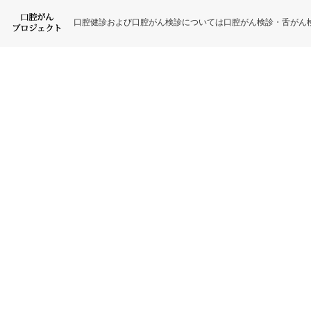
口腔健診および口腔がん検診については口腔がん検診・舌がん検