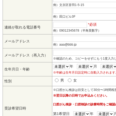
例）​文京区音羽1-5-15
例）​​田口ビル3F
*必須
連絡が取れる電話番号
例）09012345678（半角英数字）
メールアドレス
例）aaa@bbb.jp
メールアドレス（再入力）
※確認のため、コピーをせずにもう1度入力
年
月
生年月日・年齢
※年齢は生年月日設定時に自動入力されます
男
女
性別
※口腔がん検診は目安として30分〜1時間程
※翌日以降の日時でお申込みください。
口腔がん検診・口腔検診の診療時間をご確認
受診希望日時
第1希望日
年