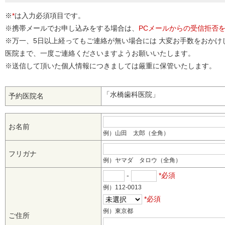
※
*
は入力必須項目です。
※携帯メールでお申し込みをする場合は、
PCメールからの受信拒否
※万一、5日以上経ってもご連絡が無い場合には 大変お手数をおかけ
医院まで、一度ご連絡くださいますようお願いいたします。
※送信して頂いた個人情報につきましては厳重に保管いたします。
「水橋歯科医院」
予約医院名
お名前
例）山田 太郎（全角）
フリガナ
例）ヤマダ タロウ（全角）
-
*必須
例）112-0013
*必須
例）東京都
ご住所