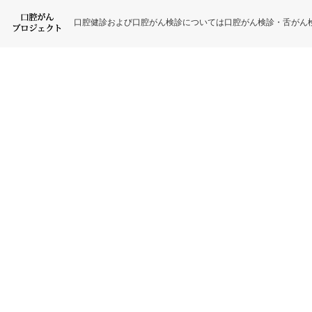
口腔健診および口腔がん検診については口腔がん検診・舌がん検