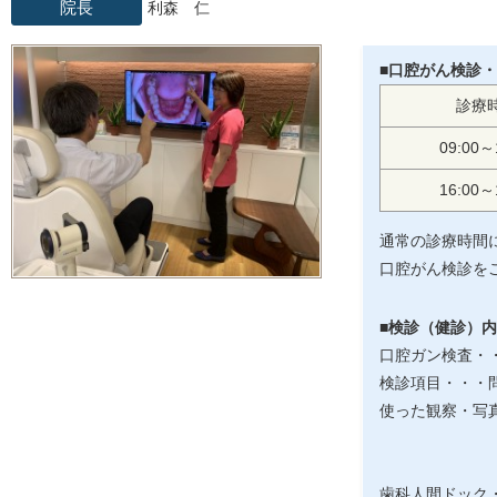
院長
利森 仁
■口腔がん検診
診療
09:00～
16:00～
通常の診療時間
口腔がん検診を
■検診（健診）
口腔ガン検査・
検診項目・・・
使った観察・写
歯科人間ドック