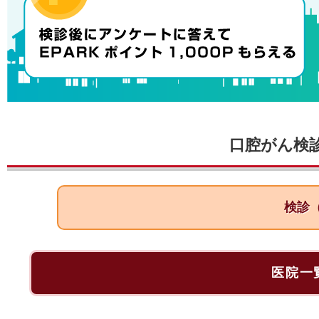
口腔がん検
検診
医院一