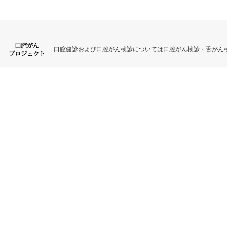
口腔健診および口腔がん検診については口腔がん検診・舌がん検